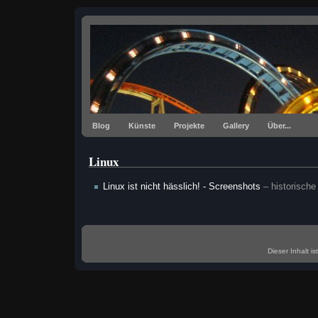
Blog
Künste
Projekte
Gallery
Über...
Linux
Linux ist nicht hässlich! - Screenshots
– historisch
Dieser
Inhalt
is